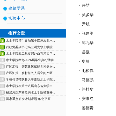
·
任喆
建筑学系
·
吴多华
实验中心
·
尹航
推荐文章
·
张建刚
·
郑九华
·
岳强
·
史玲
1
2
·
毛松鹤
·
马德鹏
·
路桂华
·
安淑红
·
姜德贵