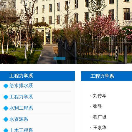
工程力学系
工程力学系
给水排水系
·
刘传孝
工程力学系
·
张登
水利工程系
·
程广坦
水资源系
·
王素华
土木工程系