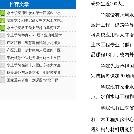
研究生近
200
人。
推荐文章
学院设有水利水
应用工程、建筑学等
科高校应用型人才培
土木工程专业（群）
品课程
13
门，校内外
学院先后承担国
1
2
完成横向课题
200
余
学院现有农业水
点。水利水电工程和
学院现有山东省
利土木工程实验中心
程结构与材料研究所