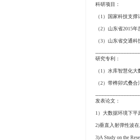
科研项目：
（
1
）国家科技支撑
（
2
）山东省
2015
年
（
3
）山东省交通科
----------------------------
研究专利：
（
1
）水库智慧化大
（
2
）带榫卯式叠合
----------------------------
发表论文：
1
）大数据环境下平
2)
垂直入射弹性波在
3)A Study on the Rese