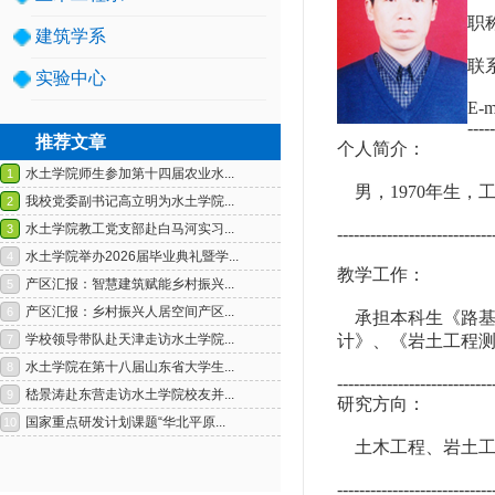
职
建筑学系
联
实验中心
E-m
-----
推荐文章
个人简介：
男，
1970
年生，工
----------------------------
1
2
教学工作：
承担本科生《路
计》、《岩土工程
----------------------------
研究方向：
土木工程、岩土
----------------------------