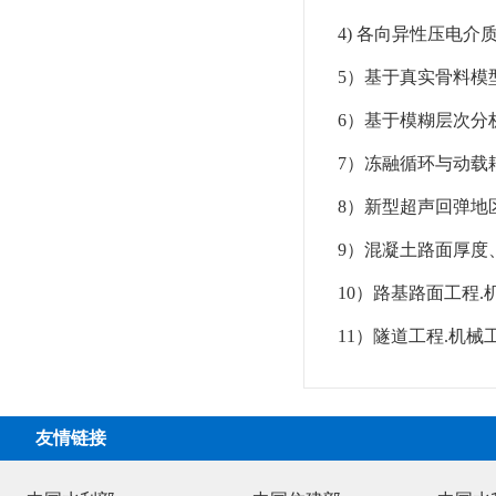
4)
各向异性压电介
5
）基于真实骨料模
6
）基于模糊层次分
7
）冻融循环与动载
8
）新型超声回弹地
9
）混凝土路面厚度
10
）路基路面工程
.
11
）隧道工程
.
机械
友情链接