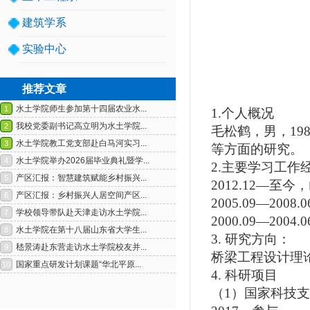
建筑学系
实验中心
推荐文章
1.
个人概况
毛松鹤，男，
19
等方面的研究。
2.
主要学习工作
1
2
2012.12—
至今，
2005.09—2008.0
2000.09—2004.0
3.
研究方向：
桥梁工程设计理
4.
科研项目
（
1
）国家科技支