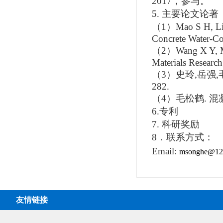
2017
，参与。
5.
主要论文论著
（
1
）
Mao S H, Li
Concrete Water-Co
（
2
）
Wang X Y, M
Materials Researc
（
3
）史玲
,
岳强
,
282.
（
4
）毛松鹤
.
混
6.
专利
7.
科研奖励
8
．联系方式：
Email:
msonghe@12
友情链接