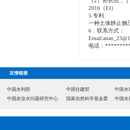
（
2
）郑长杰，丁
2016
（
EI
）
5.
专利
一种土体静止侧
6
．联系方式：
Email:anan_23@
电话：
********
友情链接
中国水利部
中国住建部
中国水
中国农业水问题研究中心
国家自然科学基金委
中国水