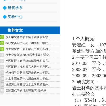
建筑学系
实验中心
推荐文章
1.
个人概况
安淑红，女，
19
基处理等方面的
2.
主要学习工作
1
2
2010.03—
至今，
2003.07—
至今，
2000.09—2003.0
3.
研究方向：
岩土材料的基本
4.
主要论文
（
1
）安淑红，朱