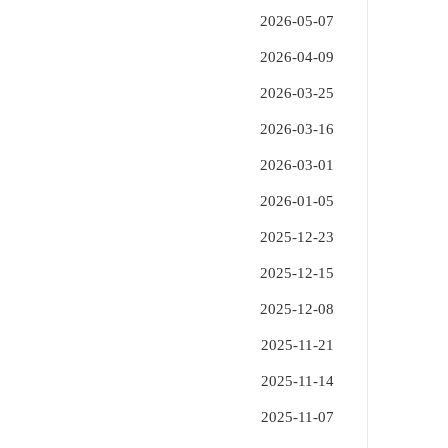
2026-05-07
2026-04-09
2026-03-25
2026-03-16
2026-03-01
2026-01-05
2025-12-23
2025-12-15
2025-12-08
2025-11-21
2025-11-14
2025-11-07