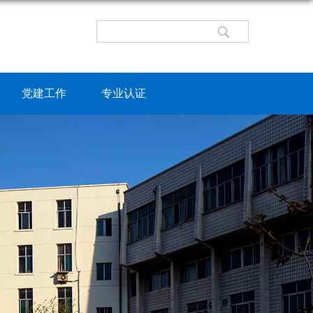
党建工作
专业认证