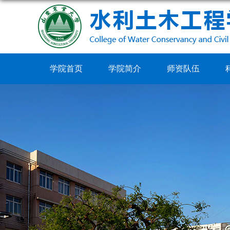
学院首页
学院简介
师资队伍