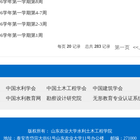
2026学年第一学期第8周
2026学年第一学期第4-7周
2026学年第一学期第2-3周
2026学年第一学期第1周
每页
20
记录
总共
283
记录
第一页
<
中国水利学会
中国土木工程学会
中国建筑学会
中国水利教育网
勘察设计研究院
无形教育专业认证系
版权所有： 山东农业大学水利土木工程学院
地址：泰安市岱宗大街61号山东农业大学11号办公楼 邮编：271000