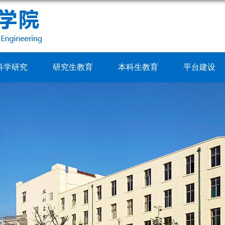
科学研究
研究生教育
本科生教育
平台建设