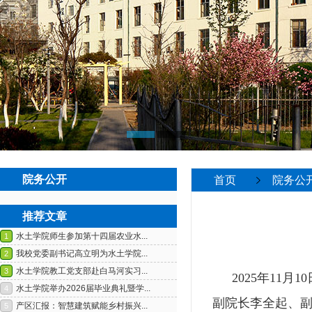
院务公开
首页
院务公
推荐文章
2025
年
11
月
10
副院长李全起、