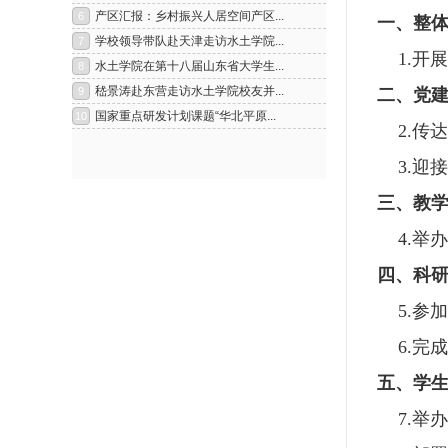
一、整
1.
开展
二、党
2.
传达
3.
迎接
三、教
4.
举办
四、科
5.
参加
6.
完成
五、学
7.
举办