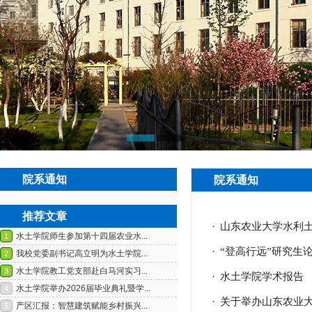
院系通知
院系通知
推荐文章
·
山东农业大学水利土
·
“登高行远”研究生
·
水土学院学术报告
·
关于举办山东农业