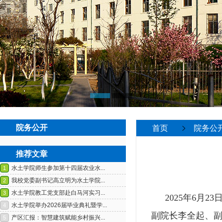
院务公开
首页
院务公
推荐文章
2025
年
6
月
23
副院长李全起、