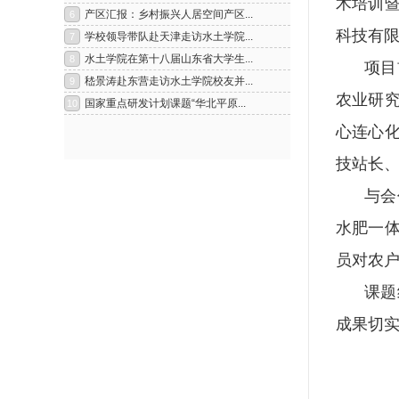
术培训
科技有
项目
农业研
心连心
技站长
与会
水肥一
员对农
课题
成果切