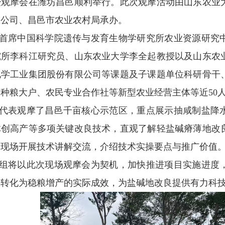
暨观摩会在潍坊昌邑顺利举行。此次观摩活动由山东农业
限公司、昌邑市农业农村局承办。
首席中国科学院遗传与发育生物学研究所农业资源研究
究所李科江研究员、山东农业大学李全起教授以及山东农
化学工业集团股份有限公司等课题及子课题单位科研骨干
、种粮大户、农民专业合作社等新型农业经营主体等近
50
代表观摩了昌邑千亩核心示范区，重点展示抽咸制盐降
1
2
体创高产等多项关键改良技术，直观了解轻盐碱瘠薄地改
户现场开展技术讲解交流，介绍技术实操要点与推广价值
组将以此次现场观摩会为契机，加快推进项目实施进度
实转化为稳粮增产的实际成效，为盐碱地改良提供有力科