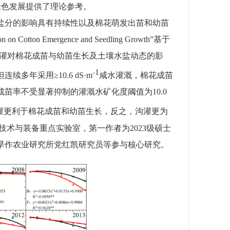
绿色发展提供了理论参考。
盐分的影响具有持续性以及棉花萌发出苗和幼苗
tion on Cotton Emergence and Seedling Growth”
基于
灌对棉花成苗与幼苗生长及土壤水盐动态的影
1
但连续多年采用≥
10.6 dS
·
m⁻
咸水灌溉，棉花成苗
成苗率不受显著抑制的灌溉水矿化度阈值为
10.0
灌更利于棉花成苗和幼苗生长，反之，沟灌更为
技术与装备重点实验室，第一作者为
2023
级硕士
旱作农业研究所党红凯研究员等参与核心研究。