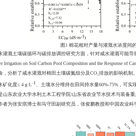
图
1
棉花相对产量与灌溉水浓度间
水灌溉土壤碳循环与碳排放调控研究方面，针对咸水灌溉可能导
er Irrigation on Soil Carbon Pool Composition and the Response of Ca
验，分析了咸水灌溉对棉田土壤碳氮组分及
CO₂
排放的影响机制
1
水矿化度≤
4 g
·
L⁻
、土壤水分维持在田间持水量
60%-75%
，可实
是山东农业大学水利土木工程学院
/
山东省农业节水技术与装备重
作者为张安琪博士和马守田副研究员，张俊鹏教授和中国农业科