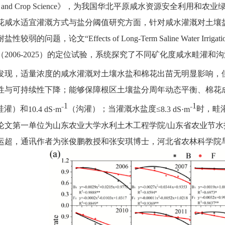
and Crop Science
》，为我国华北平原咸水资源安全利用和农业
花咸水适宜灌溉方式与盐分阈值研究方面，针对咸水灌溉对土壤
耐盐性较弱的问题，论文“
Effects of Long-Term Saline Water Irriga
（
2006-2025
）的定位试验，系统探究了不同矿化度咸水畦灌和沟
发现，适量浓度的咸水灌溉对土壤水盐和棉花出苗无明显影响，
性与可持续性下降；能够保障根区土壤盐分周年动态平衡、棉花
1
1
畦灌）和
10.4 dS
·
m⁻
（沟灌）；当灌溉水盐度≤
8.3 dS
·
m⁻
时，畦
1
2
论文第一单位为山东农业大学水利土木工程学院
/
山东省农业节水
运超，通讯作者为张俊鹏教授和张安琪博士，河北省农林科学院