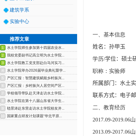
建筑学系
实验中心
一、基本信息
推荐文章
姓名：
孙甲玉
学历
/
学位：
硕
士
职称：实验师
1
2
所属部门：
水土
联系方式：
电子
二、教育经历
201
7
.09-2019.06
山
201
3
.09-201
7
.06
山