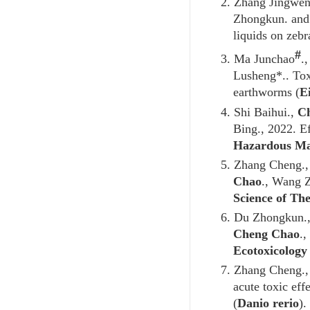
2. Zhang Jingwe
Zhongkun. and 
liquids on zebr
#
3. Ma Junchao
.
Lusheng*.. Tox
earthworms (
Ei
4. Shi Baihui.,
C
Bing., 2022. Ef
Hazardous Ma
5. Zhang Cheng.,
Chao
., Wang Z
Science of Th
6. Du Zhongkun.,
Cheng Chao
.,
Ecotoxicology
7. Zhang Cheng.,
acute toxic eff
(
Danio rerio
).