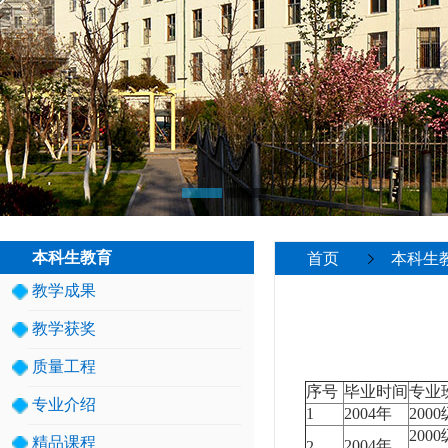
本科生教育
首页
本科生
教学成果
教学获奖
质量工程
序号
毕业时间
专业
专业介绍
1
2004年
200
200
精品课程
2004年
2