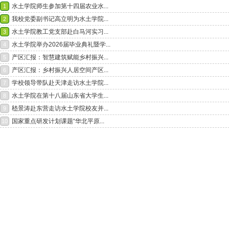
水土学院师生参加第十四届农业水...
1
我校党委副书记高立明为水土学院...
2
水土学院教工党支部赴白马河实习...
3
水土学院举办2026届毕业典礼暨学...
4
产区汇报：智慧建筑赋能乡村振兴...
5
产区汇报：乡村振兴人居空间产区...
6
学校领导带队赴天津走访水土学院...
7
水土学院在第十八届山东省大学生...
8
嵇景涛赴东营走访水土学院校友并...
9
国家重点研发计划课题“华北平原...
10