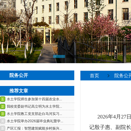
院务公开
首页
院务公
推荐文章
20
26
年
4
月
2
7
记殷子惠、副院