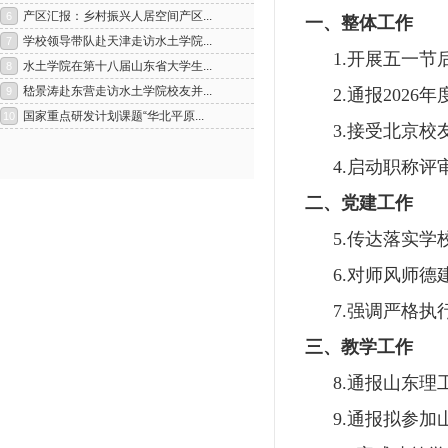
一、
整体工作
1.
开展五一节
2.
通报
2
026
年
3.
接受北京校
4.
启动职称评
二、
党建工作
5.
传达落实学
1
2
6.
对师风师德
7.
强调严格执
三、
教学工作
8.
通报山东理
9.
通报拟参加