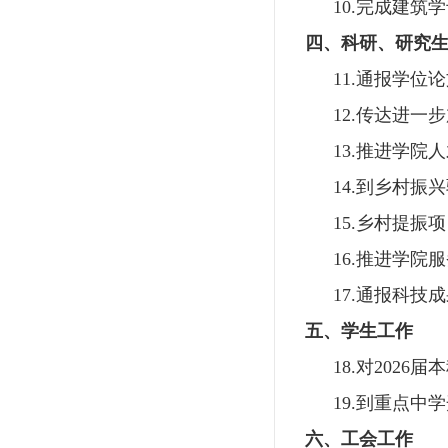
10.
完成建筑学
四、
科研、研究
11.
通报学位论
12.
传达进一步
13.
推进学院人
14
.
到乡村振兴
15
.
乡村提振项
16
.
推进学院服
17
.
通报科技成
五、
学生工作
18.
对
2
026
届本
19.
到重点中学
六
、
工会工作