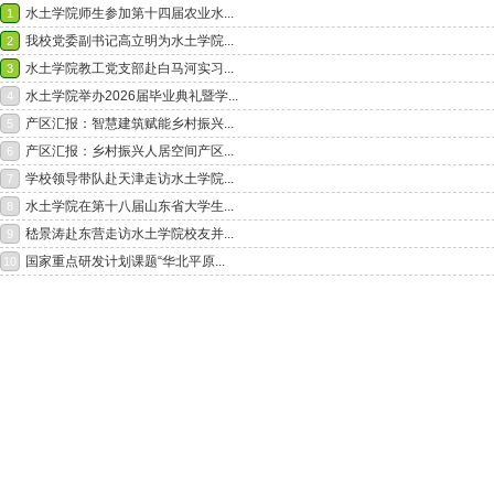
水土学院师生参加第十四届农业水...
1
我校党委副书记高立明为水土学院...
2
水土学院教工党支部赴白马河实习...
3
水土学院举办2026届毕业典礼暨学...
4
产区汇报：智慧建筑赋能乡村振兴...
5
产区汇报：乡村振兴人居空间产区...
6
学校领导带队赴天津走访水土学院...
7
水土学院在第十八届山东省大学生...
8
嵇景涛赴东营走访水土学院校友并...
9
国家重点研发计划课题“华北平原...
10