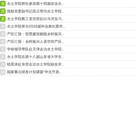
水土学院师生参加第十四届农业水...
1
我校党委副书记高立明为水土学院...
2
水土学院教工党支部赴白马河实习...
3
水土学院举办2026届毕业典礼暨学...
4
产区汇报：智慧建筑赋能乡村振兴...
5
产区汇报：乡村振兴人居空间产区...
6
学校领导带队赴天津走访水土学院...
7
水土学院在第十八届山东省大学生...
8
嵇景涛赴东营走访水土学院校友并...
9
国家重点研发计划课题“华北平原...
10