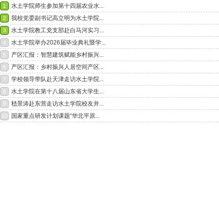
水土学院师生参加第十四届农业水...
1
我校党委副书记高立明为水土学院...
2
水土学院教工党支部赴白马河实习...
3
水土学院举办2026届毕业典礼暨学...
4
产区汇报：智慧建筑赋能乡村振兴...
5
产区汇报：乡村振兴人居空间产区...
6
学校领导带队赴天津走访水土学院...
7
水土学院在第十八届山东省大学生...
8
嵇景涛赴东营走访水土学院校友并...
9
国家重点研发计划课题“华北平原...
10